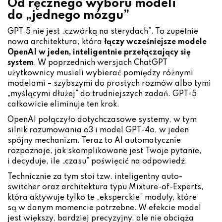
Od ręcznego wyboru modeli
do „jednego mózgu”
GPT‑5 nie jest „czwórką na sterydach”. To zupełnie
nowa architektura, która
łączy wcze
śniejsze modele
OpenAI w jeden, inteligentnie prze
łączaj
ący si
ę
system
. W poprzednich wersjach ChatGPT
użytkownicy musieli wybierać pomiędzy różnymi
modelami – szybszymi do prostych rozmów albo tymi
„myślącymi dłużej” do trudniejszych zadań. GPT-5
całkowicie eliminuje ten krok.
OpenAI połączyło dotychczasowe systemy, w tym
silnik rozumowania o3 i model GPT-4o, w jeden
spójny mechanizm. Teraz to AI automatycznie
rozpoznaje, jak skomplikowane jest Twoje pytanie,
i decyduje, ile „czasu” poświęcić na odpowiedź.
Technicznie za tym stoi tzw. inteligentny auto-
switcher oraz architektura typu Mixture-of-Experts,
która aktywuje tylko te „eksperckie” moduły, które
są w danym momencie potrzebne. W efekcie model
jest większy, bardziej precyzyjny, ale nie obciąża