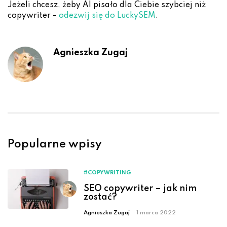
Jeżeli chcesz, żeby AI pisało dla Ciebie szybciej niż
copywriter –
odezwij się do LuckySEM
.
Agnieszka Zugaj
Popularne wpisy
#COPYWRITING
SEO copywriter – jak nim
zostać?
Agnieszka Zugaj
1 marca 2022