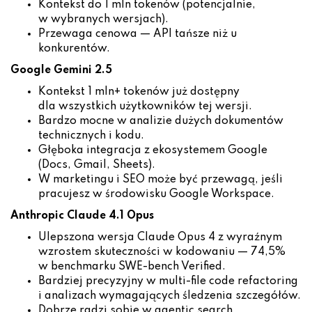
Kontekst do 1 mln tokenów (potencjalnie,
w wybranych wersjach).
Przewaga cenowa — API tańsze niż u
konkurentów.
Google Gemini 2.5
Kontekst 1 mln+ tokenów już dostępny
dla wszystkich użytkowników tej wersji.
Bardzo mocne w analizie dużych dokumentów
technicznych i kodu.
Głęboka integracja z ekosystemem Google
(Docs, Gmail, Sheets).
W marketingu i SEO może być przewagą, jeśli
pracujesz w środowisku Google Workspace.
Anthropic Claude 4.1 Opus
Ulepszona wersja Claude Opus 4 z wyraźnym
wzrostem skuteczności w kodowaniu — 74,5%
w benchmarku SWE-bench Verified.
Bardziej precyzyjny w multi-file code refactoring
i analizach wymagających śledzenia szczegółów.
Dobrze radzi sobie w agentic search,