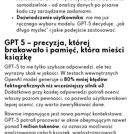
samodzielnie – od analizy danych po pisanie
kodu czy zarządzanie zadaniami.
Doświadczenie użytkownika
: nie ma już
ręcznego wyboru modelu. GPT‑5 decyduje, „jak
długo myśleć” i jakie podejście zastosować.
GPT 5 – precyzja, której
brakowało i pamięć, która mieści
książkę
GPT-5 to nie tylko szybsze odpowiedzi, ale też
wyraźny skok w jakości. W testach wewnętrznych
OpenAI model generuje o
80% mniej błędów
faktograficznych niż wcześniejszy silnik o3
.
Dodatkowo przy każdej odpowiedzi potrafi ocenić
własny poziom pewności, co pozwala użytkownikowi
lepiej ocenić, czy warto zweryfikować dane.
Równie imponująca jest nowa pamięć kontekstowa.
GPT-5 potrafi pracować w oknie obejmującym nawet
ponad
1 milion tokenów
, co oznacza możliwość
analizowania całych książek, wielostronicowych