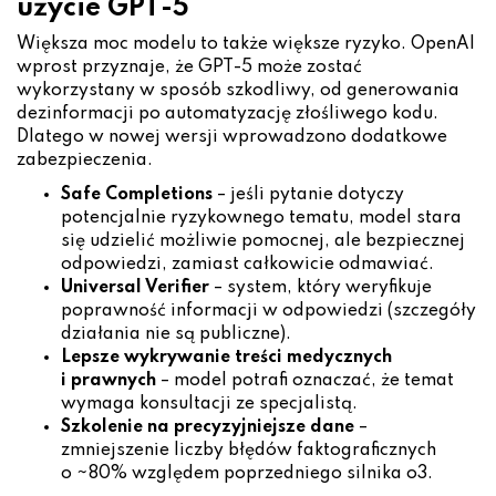
użycie GPT-5
Większa moc modelu to także większe ryzyko. OpenAI
wprost przyznaje, że GPT-5 może zostać
wykorzystany w sposób szkodliwy, od generowania
dezinformacji po automatyzację złośliwego kodu.
Dlatego w nowej wersji wprowadzono dodatkowe
zabezpieczenia.
Safe Completions
– jeśli pytanie dotyczy
potencjalnie ryzykownego tematu, model stara
się udzielić możliwie pomocnej, ale bezpiecznej
odpowiedzi, zamiast całkowicie odmawiać.
Universal Verifier
– system, który weryfikuje
poprawność informacji w odpowiedzi (szczegóły
działania nie są publiczne).
Lepsze wykrywanie treści medycznych
i prawnych
– model potrafi oznaczać, że temat
wymaga konsultacji ze specjalistą.
Szkolenie na precyzyjniejsze dane
–
zmniejszenie liczby błędów faktograficznych
o ~80% względem poprzedniego silnika o3.