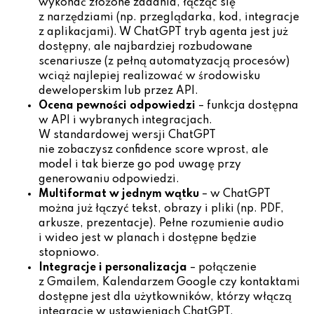
wykonać złożone zadania, łącząc się
z narzędziami (np. przeglądarka, kod, integracje
z aplikacjami). W ChatGPT tryb agenta jest już
dostępny, ale najbardziej rozbudowane
scenariusze (z pełną automatyzacją procesów)
wciąż najlepiej realizować w środowisku
deweloperskim lub przez API.
Ocena pewności odpowiedzi
– funkcja dostępna
w API i wybranych integracjach.
W standardowej wersji ChatGPT
nie zobaczysz confidence score wprost, ale
model i tak bierze go pod uwagę przy
generowaniu odpowiedzi.
Multiformat w jednym wątku
– w ChatGPT
można już łączyć tekst, obrazy i pliki (np. PDF,
arkusze, prezentacje). Pełne rozumienie audio
i wideo jest w planach i dostępne będzie
stopniowo.
Integracje i personalizacja
– połączenie
z Gmailem, Kalendarzem Google czy kontaktami
dostępne jest dla użytkowników, którzy włączą
integracje w ustawieniach ChatGPT.